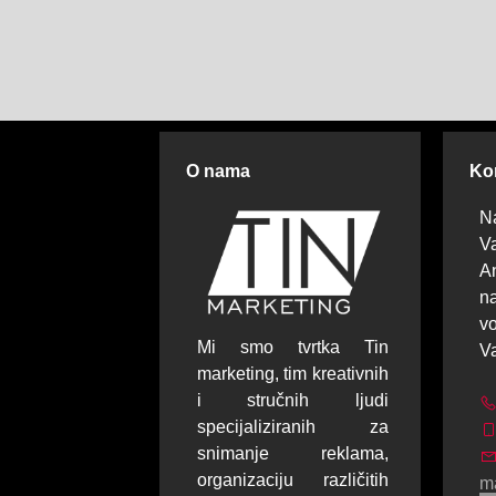
O nama
Kon
N
Va
A
na
v
Mi smo tvrtka Tin
V
marketing, tim kreativnih
i stručnih ljudi
specijaliziranih za
snimanje reklama,
organizaciju različitih
m