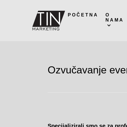
POČETNA
O
NAMA
Ozvučavanje even
Specijalizirali smo se za pro