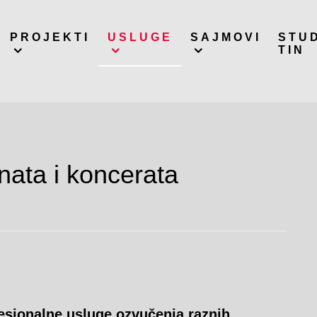
PROJEKTI
USLUGE
SAJMOVI
STU
TIN
ata i koncerata
fesionalne usluge ozvučenja raznih