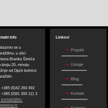
takt info
Linkovi
alazimo se u
Projekti
raždinu, u ulici
ntuna Branka Šimića
Usluge
 broju 20, minutu
ožnje od Opće bolnice
araždin.
Blog
+385 (0)42 260 492
Kontakt
+385 (0)91 300 111 3
kontakt@tin-
arketing.hr
Sajmovi