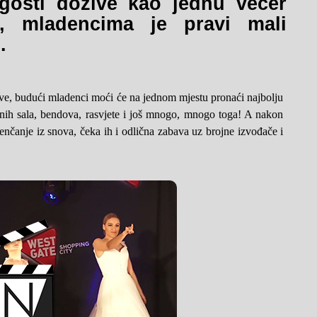
gosti dožive kao jednu večer
a, mladencima je pravi mali
.
snove, budući mladenci moći će na jednom mjestu pronaći najbolju
enih sala, bendova, rasvjete i još mnogo, mnogo toga! A nakon
jenčanje iz snova, čeka ih i odlična zabava uz brojne izvođače i