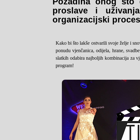
Pozadina onog što 
proslave i uživanj
organizacijski proces
Kako bi što lakše ostvarili svoje želje i 
ponudu vjenčanica, odijela, hrane, svadb
slatkih odabira najboljih kombinacija za v
program!