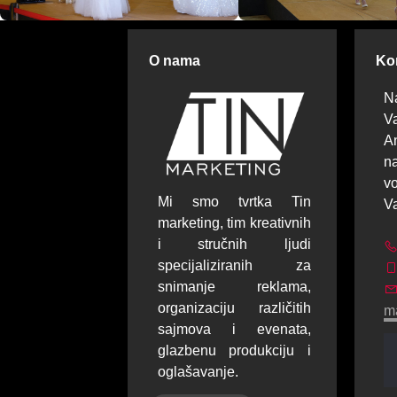
O nama
Kon
N
Va
A
na
v
Mi smo tvrtka Tin
V
marketing, tim kreativnih
i stručnih ljudi
specijaliziranih za
snimanje reklama,
organizaciju različitih
m
sajmova i evenata,
glazbenu produkciju i
oglašavanje.