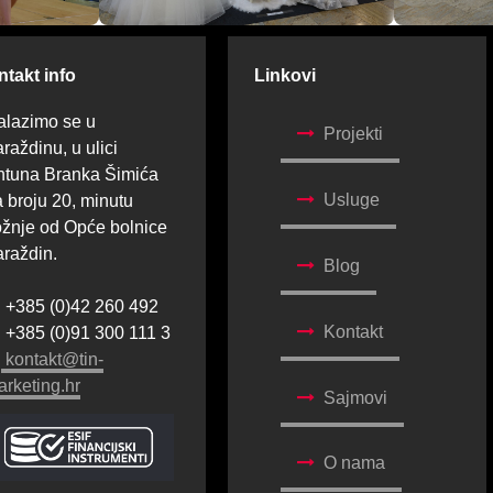
takt info
Linkovi
alazimo se u
Projekti
raždinu, u ulici
ntuna Branka Šimića
Usluge
 broju 20, minutu
ožnje od Opće bolnice
araždin.
Blog
+385 (0)42 260 492
Kontakt
+385 (0)91 300 111 3
kontakt@tin-
arketing.hr
Sajmovi
O nama